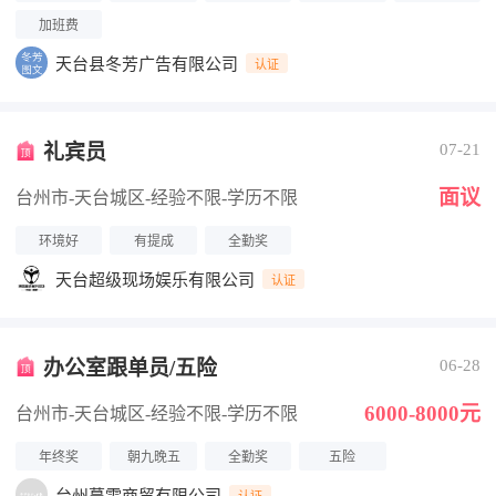
加班费
天台县冬芳广告有限公司
认证
礼宾员
07-21
面议
台州市-天台城区
-经验不限
-学历不限
环境好
有提成
全勤奖
天台超级现场娱乐有限公司
认证
办公室跟单员/五险
06-28
6000-8000元
台州市-天台城区
-经验不限
-学历不限
年终奖
朝九晚五
全勤奖
五险
认证