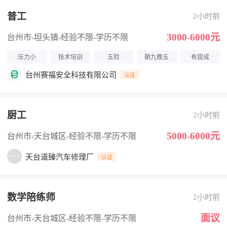
普工
2小时前
3000-6000元
台州市-坦头镇
-经验不限
-学历不限
压力小
技术培训
五险
朝九晚五
有提成
台州赛福安全科技有限公司
认证
厨工
2小时前
5000-6000元
台州市-天台城区
-经验不限
-学历不限
天台道臻汽车修理厂
认证
数学陪练师
2小时前
面议
台州市-天台城区
-经验不限
-学历不限