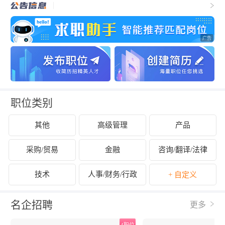
职位类别
其他
高级管理
产品
采购/贸易
金融
咨询/翻译/法律
技术
人事/财务/行政
+ 自定义
名企招聘
更多