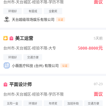
面议
台州市-天台城区
-经验不限
-学历不限
环境好
有提成
全勤奖
天台超级现场娱乐有限公司
认证
美工运营
5天前
5000-8000元
台州市-天台城区
-经验不限
-大专
环境好
交通方便
小薇医疗科技 (台州) 有限公司
认证
平面设计师
07-23
面议
台州市-天台城区
-经验不限
-学历不限
五险一金
环境好
年终奖
加班补助
交通方便