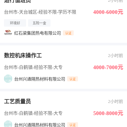
运行值班员
2小时前
4000-6000元
台州市-天台城区
-经验不限
-学历不限
环境好
五险一金
红石梁集团热电有限公司
认证
数控机床操作工
2小时前
4000-7000元
台州市-白鹤镇
-经验不限
-大专
台州兴通隔热材料有限公司
认证
工艺质量员
2小时前
5000-8000元
台州市-白鹤镇
-经验不限
-大专
台州兴通隔热材料有限公司
认证