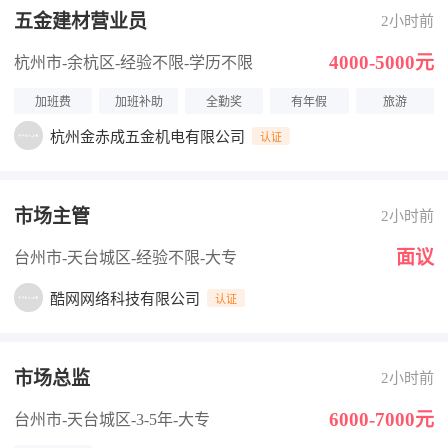
五金建材营业员
2小时前
4000-5000元
杭州市-余杭区
-经验不限
-学历不限
加班费
加班补助
全勤奖
有年假
旅游
杭州金赤成五金机电有限公司
认证
市场主管
2小时前
面议
台州市-天台城区
-经验不限
-大专
酷网网络科技有限公司
认证
市场总监
2小时前
6000-7000元
台州市-天台城区
-3-5年
-大专