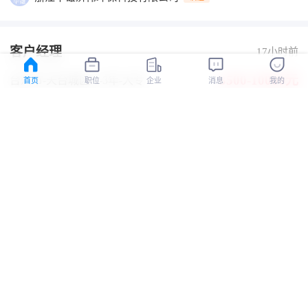
客户经理
17小时前
3500-10000元
台州市-天台城区
-1-3年
-大专
首页
职位
企业
消息
我的
五险
年终奖
加班补助
有提成
有补助
全勤奖
台州同诚电子商务有限公司
认证
财务助理
17小时前
4200-6500元
台州市-其他区
-经验不限
-学历不限
管理规范
浙江东一胶带有限公司