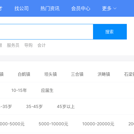
才
找公司
热门资讯
会员中心
更多
搜索
银
服务员
导购
会计
镇
白鹤镇
坦头镇
三合镇
洪畴镇
石梁
10-15年
应届生
5-35岁
35-45岁
45岁以上
000-5000元
5000-10000元
10000-20000元
20