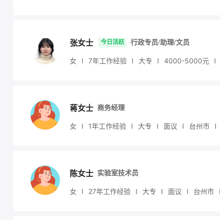
张女士
今日活跃
行政专员/助理/文员
女
I
7年工作经验
I
大专
I
4000
-5000
元
I
蒋女士
商务经理
女
I
1年工作经验
I
大专
I
面议
I
台州市
I
陈女士
实验室技术员
女
I
27年工作经验
I
大专
I
面议
I
台州市