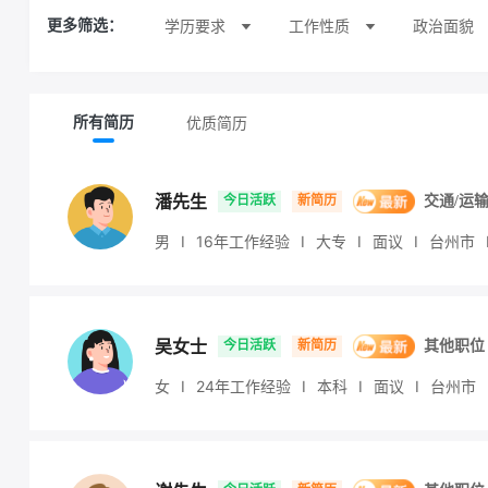
学历要求
工作性质
政治面貌
更多筛选：
优质简历
所有简历
潘先生
今日活跃
新简历
交通/运
男
I
16年工作经验
I
大专
I
面议
I
台州市
吴女士
今日活跃
新简历
其他职位
女
I
24年工作经验
I
本科
I
面议
I
台州市