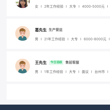
女
I
2年工作经验
I
大专
I
4000
-5000
元
I
葛先生
生产营运
男
I
21年工作经验
I
大专
I
6000
-8000
元
I
王先生
今日活跃
售前客服
男
I
1年工作经验
I
大专
I
面议
I
台州市
I