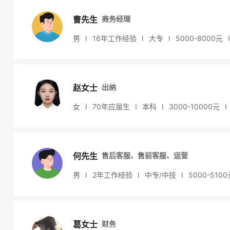
曹先生
商务经理
男
I
16年工作经验
I
大专
I
5000
-8000
元
I
赵女士
出纳
女
I
70年应届生
I
本科
I
3000
-10000
元
I
何先生
售后客服、售前客服、运营
男
I
2年工作经验
I
中专/中技
I
5000
-5100
葛女士
财务