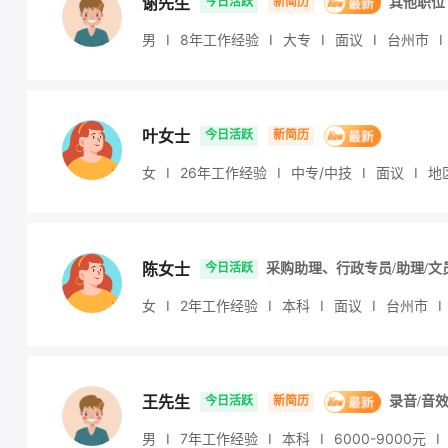
谢先生
今日活跃
新简历
其他职位
男
I
8年工作经验
I
大专
I
面议
I
台州市
I
叶女士
今日活跃
新简历
女
I
26年工作经验
I
中专/中技
I
面议
I
地
陈女士
今日活跃
采购助理、行政专员/助理/文
女
I
2年工作经验
I
本科
I
面议
I
台州市
I
王先生
今日活跃
新简历
录音/音
男
I
7年工作经验
I
本科
I
6000
-9000
元
I