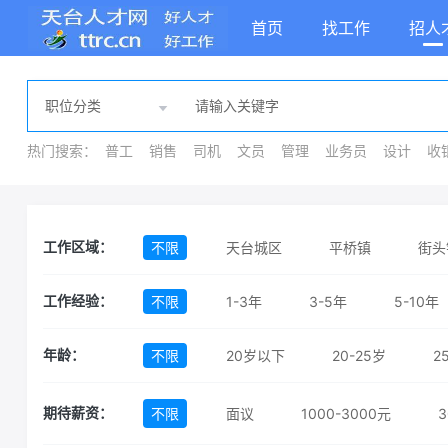
首页
找工作
招人
热门搜索：
普工
销售
司机
文员
管理
业务员
设计
收
不限
天台城区
平桥镇
街头
工作区域：
不限
1-3年
3-5年
5-10年
工作经验：
不限
20岁以下
20-25岁
2
年龄：
不限
面议
1000-3000元
3
期待薪资：