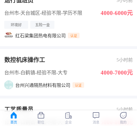
运行值班员
5小时前
4000-6000元
台州市-天台城区
-经验不限
-学历不限
环境好
五险一金
红石梁集团热电有限公司
认证
数控机床操作工
5小时前
4000-7000元
台州市-白鹤镇
-经验不限
-大专
台州兴通隔热材料有限公司
认证
工艺质量员
5小时前
5000-8000元
台州市-白鹤镇
-经验不限
-大专
首页
职位
企业
消息
我的
台州兴通隔热材料有限公司
认证