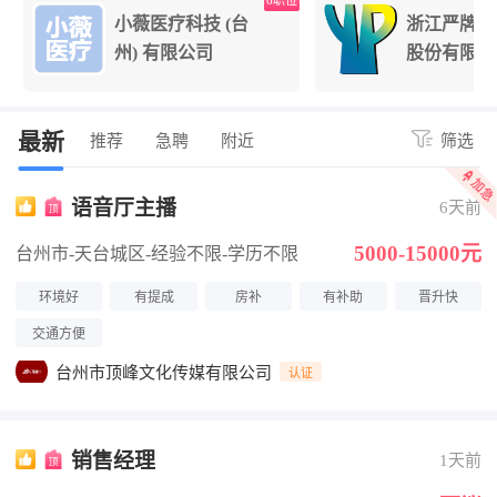
位
6职位
小薇医疗科技 (台
浙江严牌过
州) 有限公司
股份有限公
最新
推荐
急聘
附近
筛选
语音厅主播
6天前
5000-15000元
台州市-天台城区
-经验不限
-学历不限
环境好
有提成
房补
有补助
晋升快
交通方便
台州市顶峰文化传媒有限公司
认证
销售经理
1天前