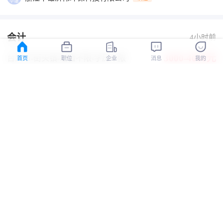
会计
4小时前
3000-4000元
台州市-街头镇
-经验不限
-学历不限
首页
职位
企业
消息
我的
五险
双休
浙江华雄济伟环保科技有限公司
认证
客户经理
4小时前
3500-10000元
台州市-天台城区
-1-3年
-大专
五险
年终奖
加班补助
有提成
有补助
全勤奖
台州同诚电子商务有限公司
认证