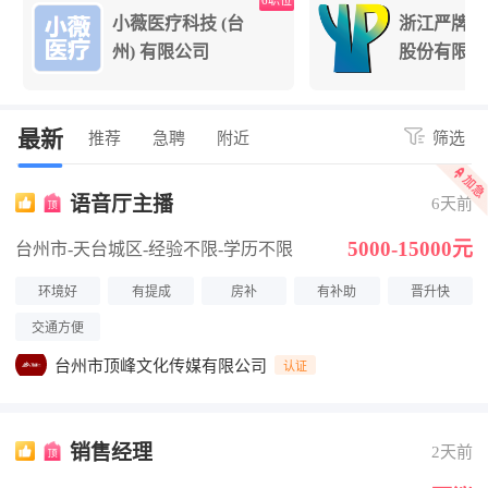
位
6职位
小薇医疗科技 (台
浙江严牌过
州) 有限公司
股份有限公
最新
推荐
急聘
附近
筛选
语音厅主播
6天前
5000-15000元
台州市-天台城区
-经验不限
-学历不限
环境好
有提成
房补
有补助
晋升快
交通方便
台州市顶峰文化传媒有限公司
认证
销售经理
2天前