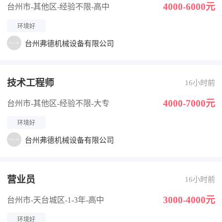
4000-6000元
台州市-其他区
-经验不限
-高中
环境好
台州弗德机械设备有限公司
技术工程师
16小时前
4000-7000元
台州市-其他区
-经验不限
-大专
环境好
台州弗德机械设备有限公司
营业员
16小时前
3000-4000元
台州市-天台城区
-1-3年
-高中
环境好