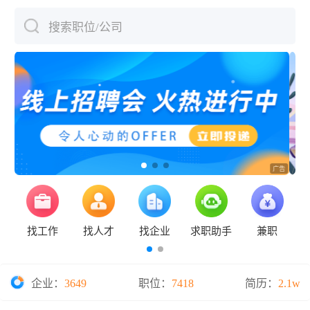
搜索职位/公司
下拉刷新
找工作
找人才
找企业
求职助手
兼职
企业：
3649
职位：
7418
简历：
2.1w