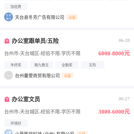
加班费
天台县冬芳广告有限公司
认证
办公室跟单员/五险
06-28
6000-8000元
台州市-天台城区
-经验不限
-学历不限
年终奖
朝九晚五
全勤奖
五险
台州蔓雯商贸有限公司
认证
办公室文员
06-27
3000-6000元
台州市-天台城区
-经验不限
-学历不限
环境好
认证