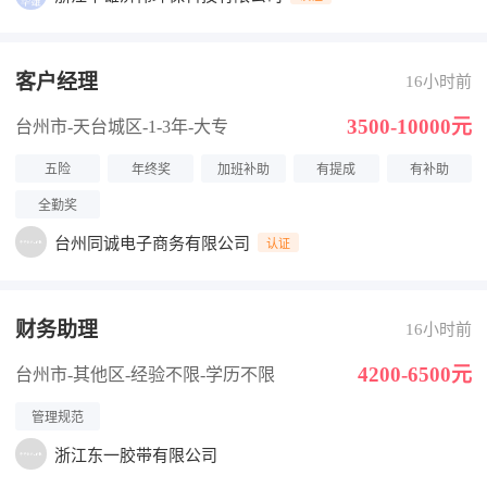
客户经理
16小时前
3500-10000元
台州市-天台城区
-1-3年
-大专
五险
年终奖
加班补助
有提成
有补助
全勤奖
台州同诚电子商务有限公司
认证
财务助理
16小时前
4200-6500元
台州市-其他区
-经验不限
-学历不限
管理规范
浙江东一胶带有限公司