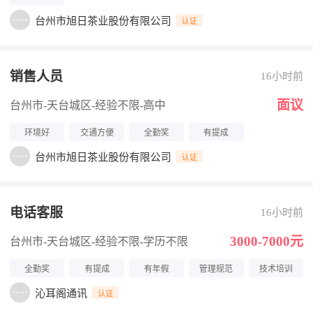
台州市旭日茶业股份有限公司
认证
销售人员
16小时前
面议
台州市-天台城区
-经验不限
-高中
环境好
交通方便
全勤奖
有提成
台州市旭日茶业股份有限公司
认证
电话客服
16小时前
3000-7000元
台州市-天台城区
-经验不限
-学历不限
全勤奖
有提成
有年假
管理规范
技术培训
沁耳阁通讯
认证