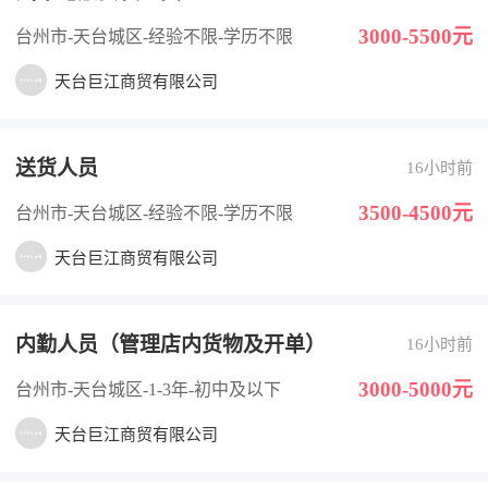
3000-5500元
台州市-天台城区
-经验不限
-学历不限
天台巨江商贸有限公司
送货人员
16小时前
3500-4500元
台州市-天台城区
-经验不限
-学历不限
天台巨江商贸有限公司
内勤人员（管理店内货物及开单）
16小时前
3000-5000元
台州市-天台城区
-1-3年
-初中及以下
天台巨江商贸有限公司